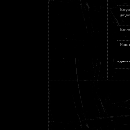
Какую
диодо
Как оп
Наша 
журнал «