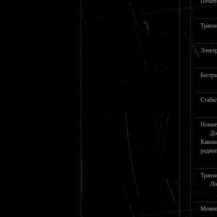
Печатн
Транз
Электр
Бестр
Стаби
Новые
До
Каков
радио
Транз
Ло
Можно 