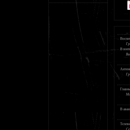
Воспит
Гр
В воен
Ва
Антен
Гр
Главн
Мс
В аван
Телеви
Се