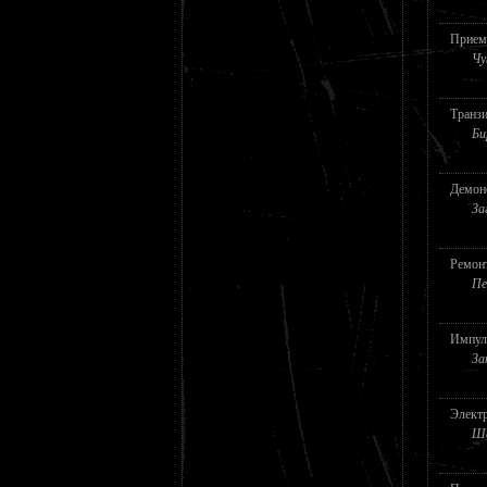
Прием
Чу
Транз
Би
Демон
За
Ремонт
Пе
Импул
За
Электр
Ша