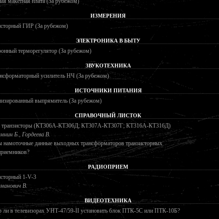
ая макетная плата (За рубежом)
ИЗМЕРЕНИЯ
исторный ГИР (За рубежом)
ЭЛЕКТРОНИКА В БЫТУ
онный терморегулятор (За рубежом)
ЗВУКОТЕХНИКА
ансформаторный усилитель НЧ (За рубежом)
ИСТОЧНИКИ ПИТАНИЯ
лизированный выпрямитель (За рубежом)
СПРАВОЧНЫЙ ЛИСТОК
 транзисторы (КТ306А-КТ306Д; КТ307А-КТ307Г; КТ316А-КТ316Д)
мнин Б., Гордеева В.
ы намоточные данные выходных трансформаторов транзисторных
приемников?
РАДИОПРИЕМ
исторный 1-V-3
манович В.
ВИДЕОТЕХНИКА
ли в телевизорах УНТ-47/59-II установить блок ПТК-5С или ПТК-10Б?