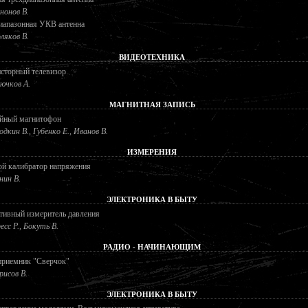
нонов В.
иапазонная УКВ антенна
ляков В.
ВИДЕОТЕХНИКА
сторный телевизор
ючков А.
МАГНИТНАЯ ЗАПИСЬ
ейный магнитофон
одкин В., Губенко Е., Иванов В.
ИЗМЕРЕНИЯ
ой калибратор напряжения
нин В.
ЭЛЕКТРОНИКА В БЫТУ
тивный измеритель давления
есс Р., Бокуть В.
РАДИО - НАЧИНАЮЩИМ
приемник "Сверчок"
рисов В.
ЭЛЕКТРОНИКА В БЫТУ