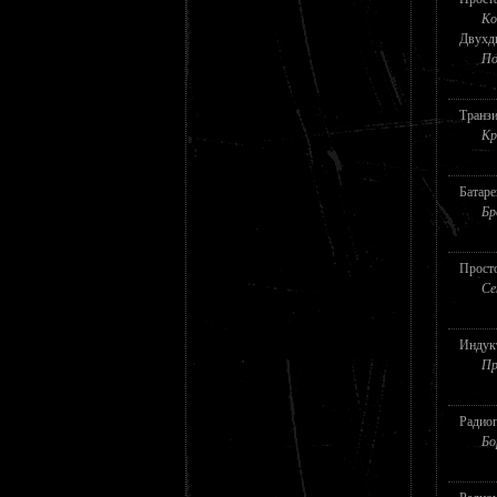
Ко
Двухд
По
Транзи
Кр
Батар
Бр
Прост
Се
Индук
Пр
Радио
Бо