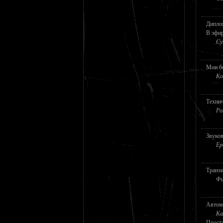
Диплом
В эфир
Су
Мои б
Ко
Технич
Ро
Звуков
Ер
Транз
Фи
Автом
Ка
Проста