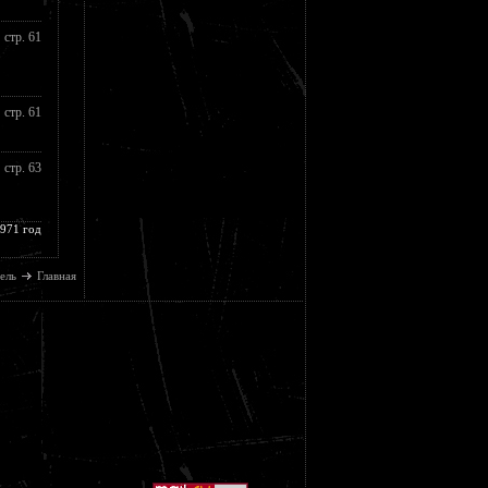
стр. 61
стр. 61
стр. 63
1971 год
ель
Главная