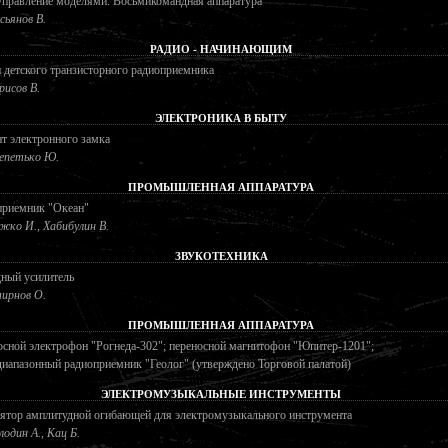
управление моделями. Восьмикомандная аппаратура
сьянов В.
РАДИО - НАЧИНАЮЩИМ
 детского транзисторного радиоприемника
рисов В.
ЭЛЕКТРОНИКА В БЫТУ
т электронного замка
петько Ю.
ПРОМЫШЛЕННАЯ АППАРАТУРА
приемник "Океан"
жко И., Хабибулин В.
ЗВУКОТЕХНИКА
дный усилитель
ирнов О.
ПРОМЫШЛЕННАЯ АППАРАТУРА
сной электрофон "Рогнеда-302"; переносной магнитофон "Юпитер-1201";
иапазонный радиоприемник "Геолог" (утверждено Торговой палатой)
ЭЛЕКТРОМУЗЫКАЛЬНЫЕ ИНСТРУМЕНТЫ
ятор амплитудной огибающей для электромузыкального инструмента
лодин А., Кац Б.