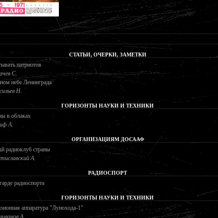
СТАТЬИ, ОЧЕРКИ, ЗАМЕТКИ
ывать патриотов
ачев С.
ном небе Ленинграда
сильев Н.
ГОРИЗОНТЫ НАУКИ И ТЕХНИКИ
ны в облаках
иф А.
ОРГАНИЗАЦИЯМ ДОСААФ
ый радиоклуб страны
тиславский А.
РАДИОСПОРТ
гарде радиоспорта
ГОРИЗОНТЫ НАУКИ И ТЕХНИКИ
зионная аппаратура "Лунохода-1"
ливанов А.