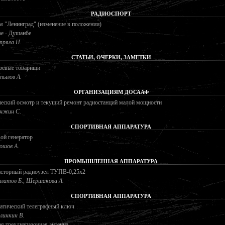
РАДИОСПОРТ
 "Ленинград" (изменение в положении)
е - Душанбе
пряга Н.
СТАТЬИ, ОЧЕРКИ, ЗАМЕТКИ
оевые товарищи
пылов А.
ОРГАНИЗАЦИЯМ ДОСААФ
еский осмотр и текущий ремонт радиостанций малой мощности
нжин С.
СПОРТИВНАЯ АППАРАТУРА
ой генератор
ошов А.
ПРОМЫШЛЕННАЯ АППАРАТУРА
исторный радиоузел ТУПВ-0,25х2
латов Б., Шершакова А.
СПОРТИВНАЯ АППАРАТУРА
атический телеграфный ключ
линкин В.
я трехдиапазонная антенна