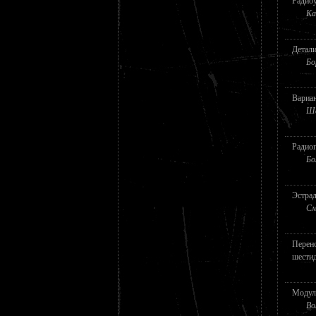
Радио
Ка
Детали
Бо
Вариан
Ше
Радио
Бо
Эстра
См
Перено
шестид
Модул
Во