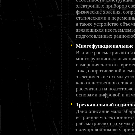
электронных приборов све
физические явления, соп
статическими и переменн
а также устройство объем
являющихся неотъемлемым
подготовленных радиолюб
Многофункциональные 
В книге рассматриваются 
многофункциональных циф
измерения частоты, време
тока, сопротивлений и ем
электрические схемы узл
как отечественного, так и
рассчитана на подготовле
основами цифровой и изме
Трехканальный осцилл
Дано описание малогабари
встроенным электронно-с
рассматриваются схемы уз
полупроводниковых прибо