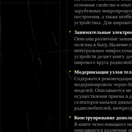
основные свойства и опыт
зарубежных микропроцесс
построения, а также особ
устройствах. Для широкого
Занимательные электро
Описаны различные занима
полезны в быту. Наличие 
интегральных микросхема
устройств делает книгу 
широкого круга радиолюб
Модернизация узлов тел
Содержатся рекомендации
модернизировать черно-б
моделей. Описываются ме
осуществления приема в д
селекторов каналов диап
радиолюбителей, интерес
Конструирование допол
В книге чехословацкого и
описываются различные п