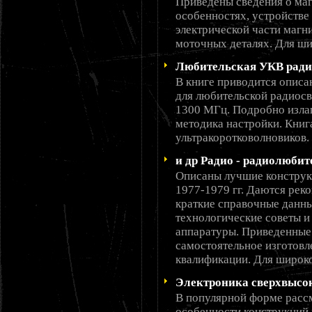
Приведены сведения о маг
особенностях, устройстве
электрической части магн
моточных деталях. Для ши
Любительская УКВ ради
В книге приводится опис
для любительской радиосв
1300 МГц. Подробно излаг
методика настройки. Книг
ультракоротковолновиков.
и др Радио - радиолюби
Описаны лучшие конструк
1977-1979 гг. Даются рек
краткие справочные данн
технологические советы 
аппаратуры. Приведенные
самостоятельное изготов
квалификации. Для широко
Электроника сверхвысок
В популярной форме расс
особенности конструкций