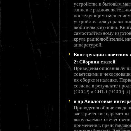
устройства к бытовым маг
записи с радиовещательно
последующим смешением с
устройства для управлени
любительского кино. Книг
самостоятельному изготов
круга радиолюбителей, и
аппаратурой.
Конструкции советских 
2: Сборник статей
Приведены описания лучш
советскими и чехословац
их сборке и наладке. Перв
создана в результате про
(СССР) и СНТЛ (ЧССР). Д
и др Аналоговые интег
Приводятся общие сведени
электрические параметры
выпускаемых отечественн
применения, представляю