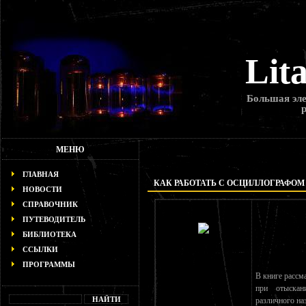
Lit
Большая эле
МЕНЮ
ГЛАВНАЯ
КАК РАБОТАТЬ С ОСЦИЛЛОГРАФОМ
НОВОСТИ
СПРАВОЧНИК
ПУТЕВОДИТЕЛЬ
БИБЛИОТЕКА
ССЫЛКИ
ПРОГРАММЫ
В книге рассм
при отыскан
различного на