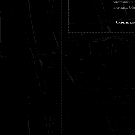
советскими и 
и наладке. Сб
Скачать кни