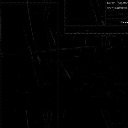
также парам
предназначена
Скач