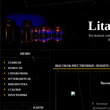
Lit
Большая эле
МЕНЮ
ГЛАВНАЯ
ВЫСОКОКАЧЕСТВЕННЫЕ ЛЮБИТЕЛ
НОВОСТИ
СПРАВОЧНИК
ПУТЕВОДИТЕЛЬ
Высок
БИБЛИОТЕКА
ССЫЛКИ
ПРОГРАММЫ
В брошюре о
«Континент-