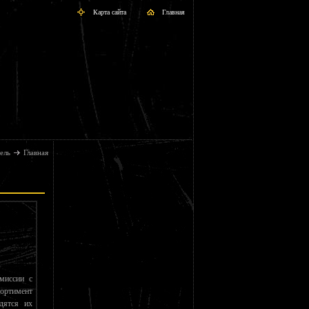
Карта сайта
Главная
ель
Главная
миссии с
ортимент
дятся их