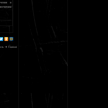
ючения и
ассчитана
ель
Главная