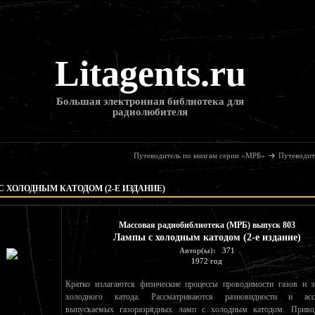
Litagents.ru
Большая электронная библиотека для
радиолюбителя
Путеводитель по книгам серии «МРБ»
Путеводит
 ХОЛОДНЫМ КАТОДОМ (2-Е ИЗДАНИЕ)
Массовая радиобиблиотека (МРБ) выпуск 803
Лампы с холодным катодом (2-е издание)
Автор(ы):
371
1972 год
Кратко излагаются физические процессы проводимости газов и э
холодного катода. Рассматриваются разновидности и асс
выпускаемых газоразрядных ламп с холодным катодом. Приво