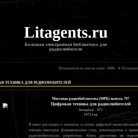
Litagents.ru
Большая электронная библиотека для
радиолюбителя
Путеводитель по книгам серии «МРБ»
Путеводит
АЯ ТЕХНИКА ДЛЯ РАДИОЛЮБИТЕЛЕЙ
Массовая радиобиблиотека (МРБ) выпуск 797
Цифровая техника для радиолюбителей
Автор(ы):
671
1972 год
В книге рассказано о элементах и схемах цифровой вычислительной
описаны некоторые функциональные узлы, рекомендуемые к приме
радиолюбительских разработках. Книга рассчитана на подгот