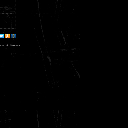
ель
Главная