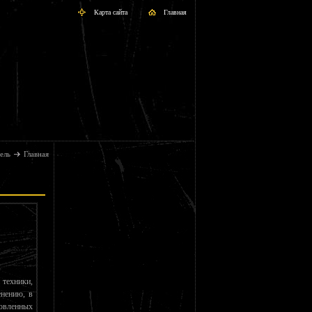
Карта сайта
Главная
ель
Главная
 техники,
нению, в
овленных