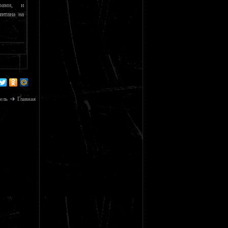
ерами, и
читана на
ель
Главная