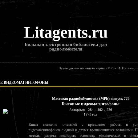
Litagents.ru
Большая электронная библиотека для
радиолюбителя
Путеводитель по книгам серии «МРБ»
Путеводит
Е ВИДЕОМАГНИТОФОНЫ
Массовая радиобиблиотека (МРБ) выпуск 779
Бытовые видеомагнитофоны
Автор(ы):
284
,
462
,
226
1971 год
Книга знакомит читателей с принципом работы и устр
видеомагнитофонов с одной и двумя вращающимися головками. П
методы расчета некоторых основных механических и элект