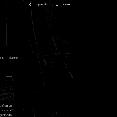
Карта сайта
Главная
ель
Главная
ойством
риведены
рических