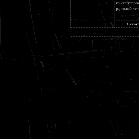
конструкто
радиолюбителе
Скачат