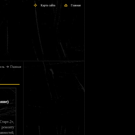
Карта сайта
Главная
ель
Главная
ание)
тарт-2»,
 ремонту
авностей,