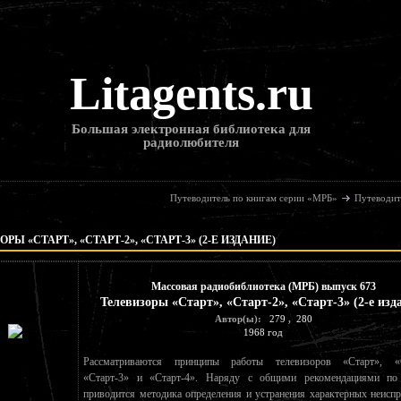
Litagents.ru
Большая электронная библиотека для
радиолюбителя
Путеводитель по книгам серии «МРБ»
Путеводит
РЫ «СТАРТ», «СТАРТ-2», «СТАРТ-3» (2-Е ИЗДАНИЕ)
Массовая радиобиблиотека (МРБ) выпуск 673
Телевизоры «Старт», «Старт-2», «Старт-3» (2-е изд
Автор(ы):
279
,
280
1968 год
Рассматриваются принципы работы телевизоров «Старт», «С
«Старт-3» и «Старт-4». Наряду с общими рекомендациями по
приводится методика определения и устранения характерных неиспр