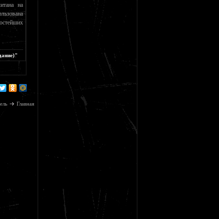
итана на
льзована
остейших
дание)"
ель
Главная