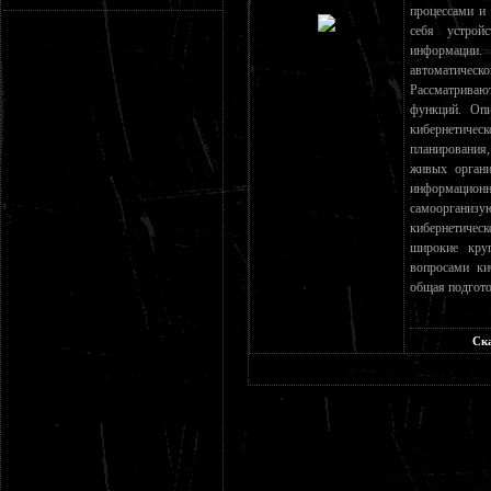
процессами и
себя устрой
информации. 
автоматичес
Рассматриваю
функций. Опи
кибернетическ
планирования,
живых органи
информацион
самоорганиз
кибернетическ
широкие кру
вопросами ки
общая подгото
Ска