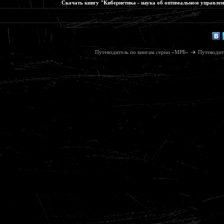
Скачать книгу "Кибернетика - наука об оптимальном управле
Путеводитель по книгам серии «МРБ»
Путеводит