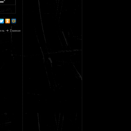
нии"
ель
Главная