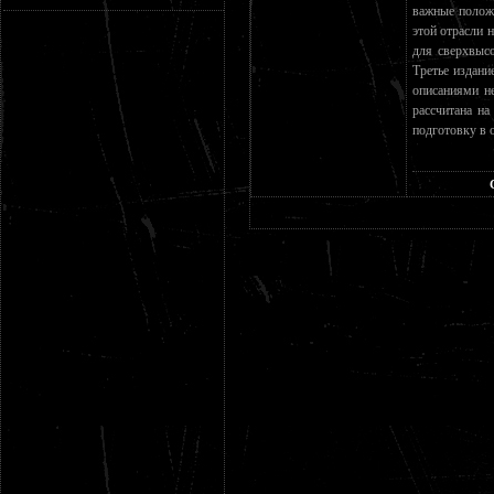
важные положе
этой отрасли 
для сверхвысо
Третье издани
описаниями н
рассчитана н
подготовку в 