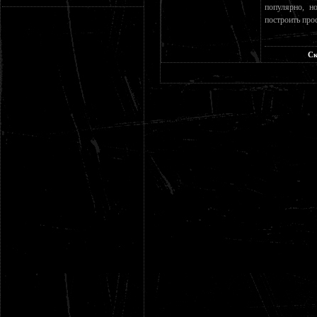
популярно, н
построить про
Ск