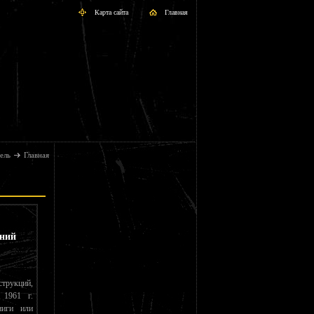
Карта сайта
Главная
ель
Главная
аний
струкций,
 1961 г.
ниги или