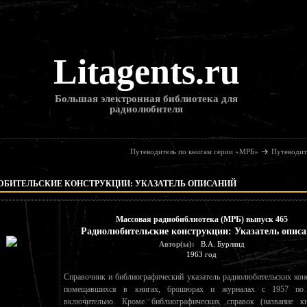
Litagents.ru
Большая электронная библиотека для
радиолюбителя
Путеводитель по книгам серии «МРБ»
Путеводит
ЮБИТЕЛЬСКИЕ КОНСТРУКЦИИ: УКАЗАТЕЛЬ ОПИСАНИЙ
Массовая радиобиблиотека (МРБ) выпуск 465
Радиолюбительские конструкции: Указатель опис
Автор(ы):
В.А. Бурлянд
1963 год
Справочник и библиографический указатель радиолюбительских кон
помещавшихся в книгах, брошюрах и журналах с 1957 по
включительно. Кроме библиографических справок (название к