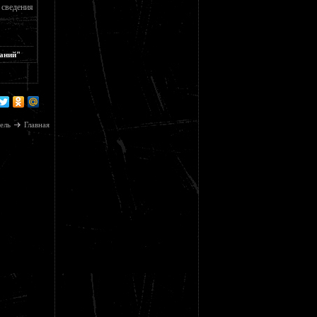
 сведения
саний"
ель
Главная