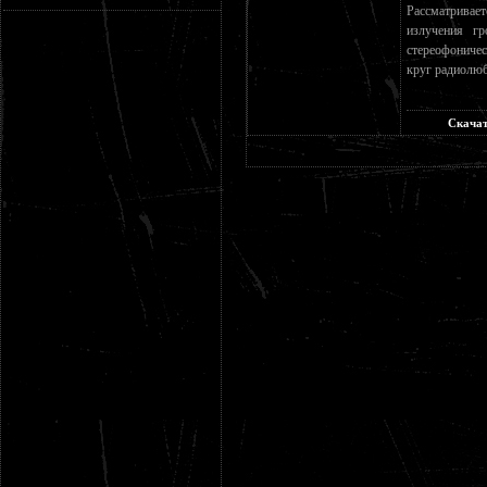
Рассматривае
излучения гр
стереофониче
круг радиолюб
Скачат