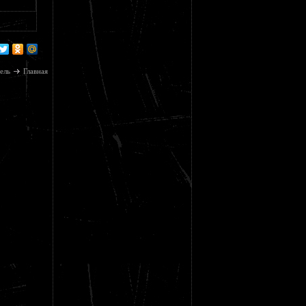
ель
Главная