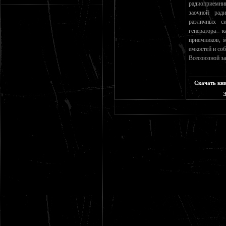
радиоприемн
заочной рад
различных си
генератора 
приемников, 
емкостей и со
Всесоюзной за
Скачать кни
Э