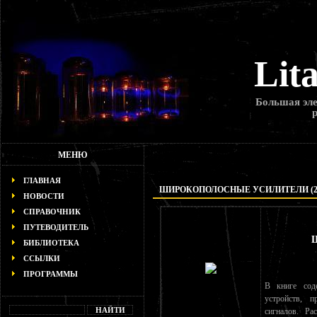
Lit
Большая эле
МЕНЮ
ГЛАВНАЯ
ШИРОКОПОЛОСНЫЕ УСИЛИТЕЛИ (2-
НОВОСТИ
СПРАВОЧНИК
ПУТЕВОДИТЕЛЬ
Ш
БИБЛИОТЕКА
ССЫЛКИ
ПРОГРАММЫ
В книге сод
устройств, 
сигналов. Р