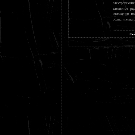
электротехни
элементов ра
изложении по
области элект
Ска