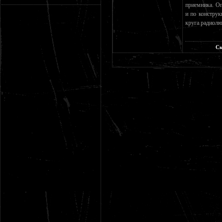
приемника. Оп
и по констру
круга радиолю
Ск