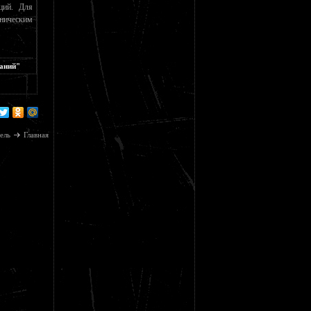
ций. Для
хническим
саний"
ель
Главная