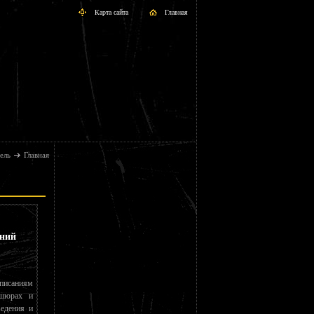
Карта сайта
Главная
ель
Главная
аний
писаниям
ошюрах и
едения и