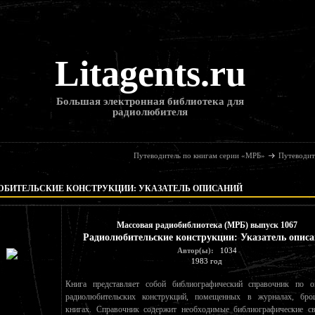
Litagents.ru
Большая электронная библиотека для
радиолюбителя
Путеводитель по книгам серии «МРБ»
Путеводит
ЮБИТЕЛЬСКИЕ КОНСТРУКЦИИ: УКАЗАТЕЛЬ ОПИСАНИЙ
Массовая радиобиблиотека (МРБ) выпуск 1067
Радиолюбительские конструкции: Указатель опис
Автор(ы):
1034
1983 год
Книга представляет собой библиографический справочник по о
радиолюбительских конструкций, помещенных в журналах, бр
книгах. Справочник содержит необходимые библиографические св