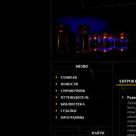
МЕНЮ
ГЛАВНАЯ
ХИТРОВ 
НОВОСТИ
СПРАВОЧНИК
Ради
ПУТЕВОДИТЕЛЬ
Любит
БИБЛИОТЕКА
быть 
ССЫЛКИ
облас
нашей
ПРОГРАММЫ
подго
совре
сорев
предс