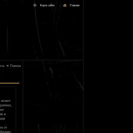
Карта сайта
Главная
ель
Главная
, может
краевых,
мые
ам и
шая
ть от
абильно,