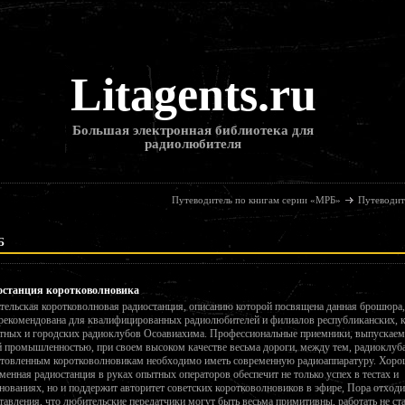
Litagents.ru
Большая электронная библиотека для
радиолюбителя
Путеводитель по книгам серии «МРБ»
Путеводит
Б
останция коротковолновика
ельская коротковолновая радиостанция, описанию которой посвящена данная брошюра
рекомендована для квалифицированных радиолюбителей и филиалов республиканских, 
тных и городских радиоклубов Осоавиахима. Профессиональные приемники, выпускае
 промышленностью, при своем высоком качестве весьма дороги, между тем, радиоклуб
товленным коротковолновикам необходимо иметь современную радиоаппаратуру. Хоро
менная радиостанция в руках опытных операторов обеспечит не только успех в тестах и
нованиях, но и поддержит авторитет советских коротковолновиков в эфире, Пора отходи
тавления, что любительские передатчики могут быть весьма примитивны, работать не ст