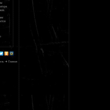
бы
ратура
ских
ане
яется
о
ель
Главная