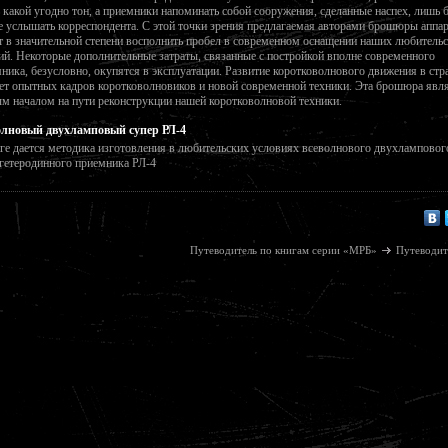
 какой угодно тон, а приемники напоминать собой сооружения, сделанные наспех, лишь 
е услышать корреспондента. С этой точки зрения предлагаемая авторами брошюры аппа
 в значительной степени восполнить пробел в современном оснащении наших любитель
ий. Некоторые дополнительные затраты, связанные с постройкой вполне современного
ника, безусловно, окупятся в эксплуатации. Развитие коротковолнового движения в стр
ет опытных кадров коротковолновиков и новой современной техники. Эта брошюра явл
м началом на пути реконструкции нашей коротковолновой техники.
олновый двухламповый супер РЛ-4
ге дается методика изготовления в любительских условиях всеволнового двухламповог
гетеродинного приемника РЛ-4
Путеводитель по книгам серии «МРБ»
Путеводит