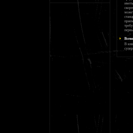
иметь
скоре
может
станц
прием
требу
первы
Всев
В кни
супер