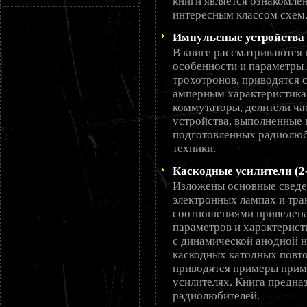
книги является ознакомле
интересным классом схем
Импульсные устройства 
В книге рассматриваются 
особенности и параметры
трохотронов, приводятся 
амперным характеристика
коммутаторы, делители ча
устройства, выполненные 
подготовленных радиолюб
техники.
Каскодные усилители (2-
Изложены основные сведен
электронных лампах и тра
соотношениями приведена
параметров и характерист
с динамической анодной н
каскодных катодных повто
приводятся примеры прим
усилителях. Книга предна
радиолюбителей.